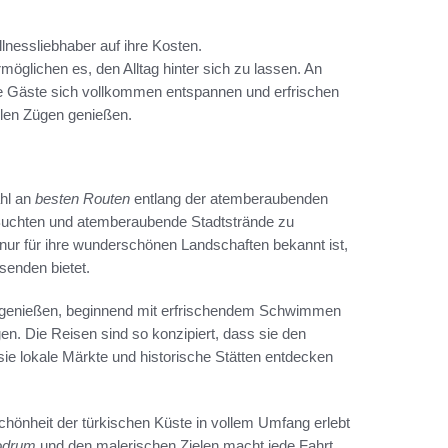
essliebhaber auf ihre Kosten.
glichen es, den Alltag hinter sich zu lassen. An
die Gäste sich vollkommen entspannen und erfrischen
llen Zügen genießen.
ahl an
besten Routen
entlang der atemberaubenden
e Buchten und atemberaubende Stadtstrände zu
t nur für ihre wunderschönen Landschaften bekannt ist,
senden bietet.
en genießen, beginnend mit erfrischendem Schwimmen
en. Die Reisen sind so konzipiert, dass sie den
ie lokale Märkte und historische Stätten entdecken
Schönheit der türkischen Küste in vollem Umfang erlebt
odrum
und den malerischen Zielen macht jede Fahrt