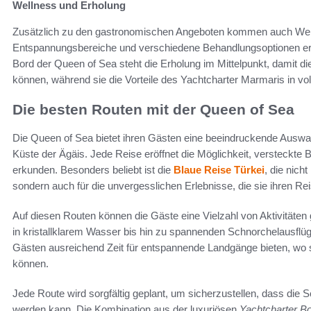
Wellness und Erholung
Zusätzlich zu den gastronomischen Angeboten kommen auch Welln
Entspannungsbereiche und verschiedene Behandlungsoptionen ermö
Bord der Queen of Sea steht die Erholung im Mittelpunkt, damit 
können, während sie die Vorteile des Yachtcharter Marmaris in vo
Die besten Routen mit der Queen of Sea
Die Queen of Sea bietet ihren Gästen eine beeindruckende Ausw
Küste der Ägäis. Jede Reise eröffnet die Möglichkeit, versteckt
erkunden. Besonders beliebt ist die
Blaue Reise Türkei
, die nich
sondern auch für die unvergesslichen Erlebnisse, die sie ihren Rei
Auf diesen Routen können die Gäste eine Vielzahl von Aktivität
in kristallklarem Wasser bis hin zu spannenden Schnorchelausflüg
Gästen ausreichend Zeit für entspannende Landgänge bieten, wo s
können.
Jede Route wird sorgfältig geplant, um sicherzustellen, dass die 
werden kann. Die Kombination aus der luxuriösen
Yachtcharter B