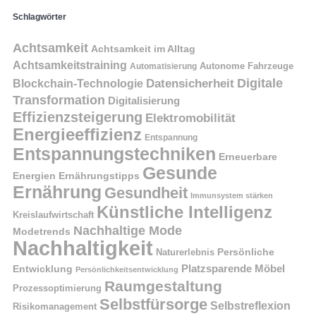
Schlagwörter
Achtsamkeit
Achtsamkeit im Alltag
Achtsamkeitstraining
Autonome Fahrzeuge
Automatisierung
Digitale
Datensicherheit
Blockchain-Technologie
Transformation
Digitalisierung
Effizienzsteigerung
Elektromobilität
Energieeffizienz
Entspannung
Entspannungstechniken
Erneuerbare
Gesunde
Energien
Ernährungstipps
Ernährung
Gesundheit
Immunsystem stärken
Künstliche Intelligenz
Kreislaufwirtschaft
Nachhaltige Mode
Modetrends
Nachhaltigkeit
Naturerlebnis
Persönliche
Platzsparende Möbel
Entwicklung
Persönlichkeitsentwicklung
Raumgestaltung
Prozessoptimierung
Selbstfürsorge
Selbstreflexion
Risikomanagement