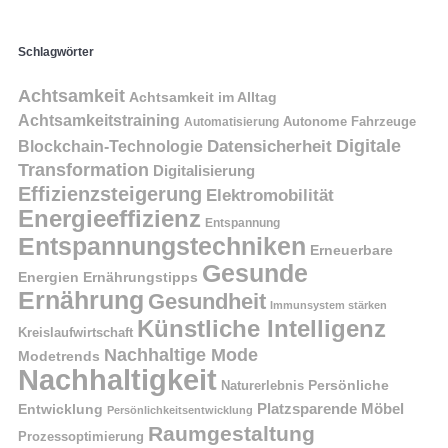
Schlagwörter
Achtsamkeit
Achtsamkeit im Alltag
Achtsamkeitstraining
Autonome Fahrzeuge
Automatisierung
Digitale
Datensicherheit
Blockchain-Technologie
Transformation
Digitalisierung
Effizienzsteigerung
Elektromobilität
Energieeffizienz
Entspannung
Entspannungstechniken
Erneuerbare
Gesunde
Energien
Ernährungstipps
Ernährung
Gesundheit
Immunsystem stärken
Künstliche Intelligenz
Kreislaufwirtschaft
Nachhaltige Mode
Modetrends
Nachhaltigkeit
Naturerlebnis
Persönliche
Platzsparende Möbel
Entwicklung
Persönlichkeitsentwicklung
Raumgestaltung
Prozessoptimierung