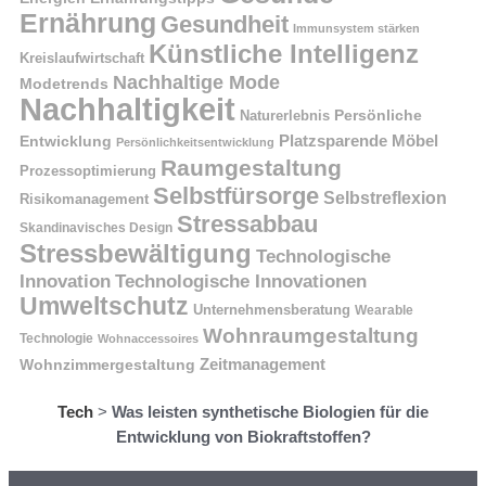
Ernährung
Gesundheit
Immunsystem stärken
Künstliche Intelligenz
Kreislaufwirtschaft
Nachhaltige Mode
Modetrends
Nachhaltigkeit
Naturerlebnis
Persönliche
Platzsparende Möbel
Entwicklung
Persönlichkeitsentwicklung
Raumgestaltung
Prozessoptimierung
Selbstfürsorge
Selbstreflexion
Risikomanagement
Stressabbau
Skandinavisches Design
Stressbewältigung
Technologische
Innovation
Technologische Innovationen
Umweltschutz
Unternehmensberatung
Wearable
Wohnraumgestaltung
Technologie
Wohnaccessoires
Wohnzimmergestaltung
Zeitmanagement
Tech
>
Was leisten synthetische Biologien für die
Entwicklung von Biokraftstoffen?