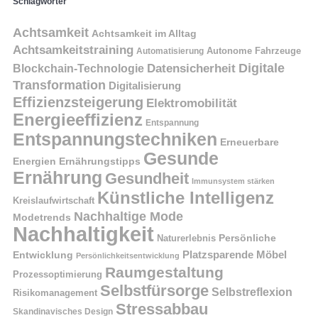
Schlagwörter
Achtsamkeit
Achtsamkeit im Alltag
Achtsamkeitstraining
Autonome Fahrzeuge
Automatisierung
Digitale
Datensicherheit
Blockchain-Technologie
Transformation
Digitalisierung
Effizienzsteigerung
Elektromobilität
Energieeffizienz
Entspannung
Entspannungstechniken
Erneuerbare
Gesunde
Energien
Ernährungstipps
Ernährung
Gesundheit
Immunsystem stärken
Künstliche Intelligenz
Kreislaufwirtschaft
Nachhaltige Mode
Modetrends
Nachhaltigkeit
Naturerlebnis
Persönliche
Platzsparende Möbel
Entwicklung
Persönlichkeitsentwicklung
Raumgestaltung
Prozessoptimierung
Selbstfürsorge
Selbstreflexion
Risikomanagement
Stressabbau
Skandinavisches Design