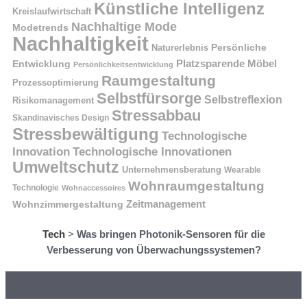
Künstliche Intelligenz
Kreislaufwirtschaft
Nachhaltige Mode
Modetrends
Nachhaltigkeit
Naturerlebnis
Persönliche
Platzsparende Möbel
Entwicklung
Persönlichkeitsentwicklung
Raumgestaltung
Prozessoptimierung
Selbstfürsorge
Selbstreflexion
Risikomanagement
Stressabbau
Skandinavisches Design
Stressbewältigung
Technologische
Innovation
Technologische Innovationen
Umweltschutz
Unternehmensberatung
Wearable
Wohnraumgestaltung
Technologie
Wohnaccessoires
Wohnzimmergestaltung
Zeitmanagement
Tech
>
Was bringen Photonik-Sensoren für die
Verbesserung von Überwachungssystemen?