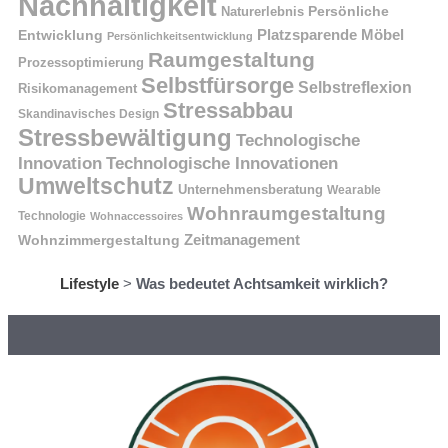
Nachhaltigkeit
Naturerlebnis
Persönliche
Platzsparende Möbel
Entwicklung
Persönlichkeitsentwicklung
Raumgestaltung
Prozessoptimierung
Selbstfürsorge
Selbstreflexion
Risikomanagement
Stressabbau
Skandinavisches Design
Stressbewältigung
Technologische
Innovation
Technologische Innovationen
Umweltschutz
Unternehmensberatung
Wearable
Wohnraumgestaltung
Technologie
Wohnaccessoires
Wohnzimmergestaltung
Zeitmanagement
Lifestyle
>
Was bedeutet Achtsamkeit wirklich?