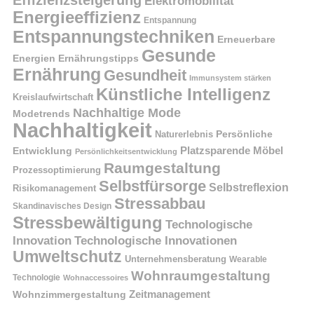
Effizienzsteigerung
Elektromobilität
Energieeffizienz
Entspannung
Entspannungstechniken
Erneuerbare
Gesunde
Energien
Ernährungstipps
Ernährung
Gesundheit
Immunsystem stärken
Künstliche Intelligenz
Kreislaufwirtschaft
Nachhaltige Mode
Modetrends
Nachhaltigkeit
Naturerlebnis
Persönliche
Platzsparende Möbel
Entwicklung
Persönlichkeitsentwicklung
Raumgestaltung
Prozessoptimierung
Selbstfürsorge
Selbstreflexion
Risikomanagement
Stressabbau
Skandinavisches Design
Stressbewältigung
Technologische
Innovation
Technologische Innovationen
Umweltschutz
Unternehmensberatung
Wearable
Wohnraumgestaltung
Technologie
Wohnaccessoires
Wohnzimmergestaltung
Zeitmanagement