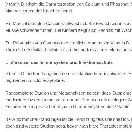
Vitamin D erhöht die Darmresorption von Calcium und Phosphat. So 
Mineralisierung der Knochen bereit.
Ein Mangel stört den Calciumstoffwechsel. Bei Erwachsenen ka
Muskelschwäche führen. Bei Kindern zeigt sich Rachitis mit Wac
Zur Prävention von Osteoporose empfiehlt man neben Vitamin D 
körperliche Aktivität. Leitlinien raten besonders älteren Mensche
Einfluss auf das Immunsystem und Infektionsschutz
Vitamin D moduliert angeborene und adaptive Immunantworten. Es f
reguliert entzündliche Zytokine.
Randomisierte Studien und Metaanalysen zeigen, dass Supplementi
moderat reduzieren kann, vor allem bei Personen mit niedrigem 
Zusammenhang zwischen Vitamin D Immunsystem und Vitamin D 
Bei Autoimmunerkrankungen ist die Forschung teils uneinheitlich. 
doch sind weitere Studien nötig, bevor man klare Therapieempfehl