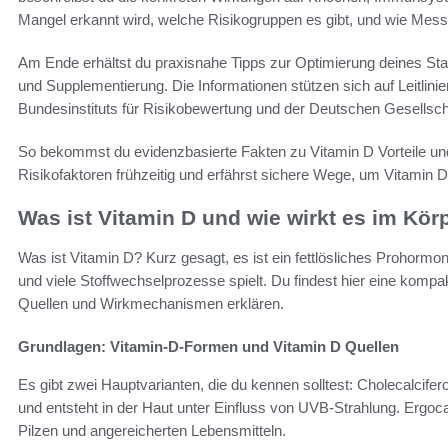
Mangel erkannt wird, welche Risikogruppen es gibt, und wie Messw
Am Ende erhältst du praxisnahe Tipps zur Optimierung deines Sta
und Supplementierung. Die Informationen stützen sich auf Leitlini
Bundesinstituts für Risikobewertung und der Deutschen Gesellschaf
So bekommst du evidenzbasierte Fakten zu Vitamin D Vorteile u
Risikofaktoren frühzeitig und erfährst sichere Wege, um Vitamin 
Was ist Vitamin D und wie wirkt es im Kör
Was ist Vitamin D? Kurz gesagt, es ist ein fettlösliches Prohormo
und viele Stoffwechselprozesse spielt. Du findest hier eine kompa
Quellen und Wirkmechanismen erklären.
Grundlagen: Vitamin-D-Formen und Vitamin D Quellen
Es gibt zwei Hauptvarianten, die du kennen solltest: Cholecalcifero
und entsteht in der Haut unter Einfluss von UVB-Strahlung. Ergoca
Pilzen und angereicherten Lebensmitteln.