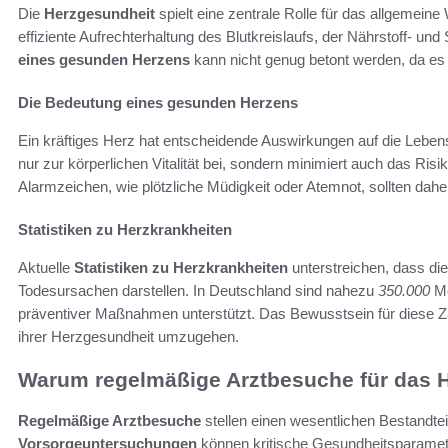
Die
Herzgesundheit
spielt eine zentrale Rolle für das allgemeine
effiziente Aufrechterhaltung des Blutkreislaufs, der Nährstoff- un
eines gesunden Herzens
kann nicht genug betont werden, da es 
Die Bedeutung eines gesunden Herzens
Ein kräftiges Herz hat entscheidende Auswirkungen auf die Lebens
nur zur körperlichen Vitalität bei, sondern minimiert auch das Ri
Alarmzeichen, wie plötzliche Müdigkeit oder Atemnot, sollten da
Statistiken zu Herzkrankheiten
Aktuelle
Statistiken zu Herzkrankheiten
unterstreichen, dass di
Todesursachen darstellen. In Deutschland sind nahezu
350.000
Me
präventiver Maßnahmen unterstützt. Das Bewusstsein für diese 
ihrer Herzgesundheit umzugehen.
Warum regelmäßige Arztbesuche für das H
Regelmäßige Arztbesuche
stellen einen wesentlichen Bestandte
Vorsorgeuntersuchungen
können kritische Gesundheitsparamete