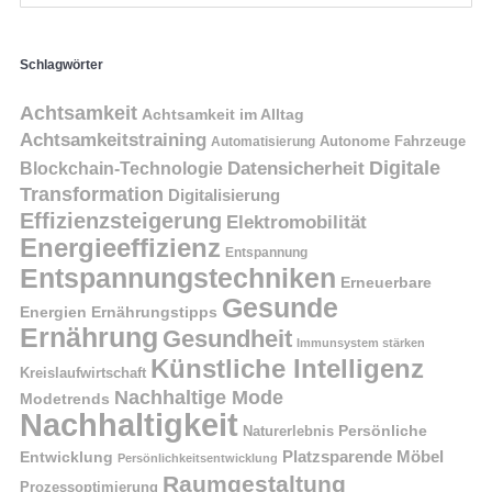
Schlagwörter
Achtsamkeit
Achtsamkeit im Alltag
Achtsamkeitstraining
Autonome Fahrzeuge
Automatisierung
Digitale
Datensicherheit
Blockchain-Technologie
Transformation
Digitalisierung
Effizienzsteigerung
Elektromobilität
Energieeffizienz
Entspannung
Entspannungstechniken
Erneuerbare
Gesunde
Energien
Ernährungstipps
Ernährung
Gesundheit
Immunsystem stärken
Künstliche Intelligenz
Kreislaufwirtschaft
Nachhaltige Mode
Modetrends
Nachhaltigkeit
Naturerlebnis
Persönliche
Platzsparende Möbel
Entwicklung
Persönlichkeitsentwicklung
Raumgestaltung
Prozessoptimierung