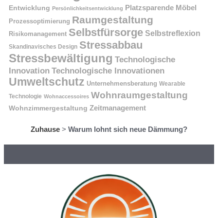
Platzsparende Möbel
Entwicklung
Persönlichkeitsentwicklung
Raumgestaltung
Prozessoptimierung
Selbstfürsorge
Selbstreflexion
Risikomanagement
Stressabbau
Skandinavisches Design
Stressbewältigung
Technologische
Innovation
Technologische Innovationen
Umweltschutz
Unternehmensberatung
Wearable
Wohnraumgestaltung
Technologie
Wohnaccessoires
Wohnzimmergestaltung
Zeitmanagement
Zuhause
>
Warum lohnt sich neue Dämmung?