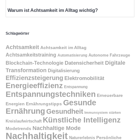
Warum ist Achtsamkeit im Alltag wichtig?
Schlagwörter
Achtsamkeit
Achtsamkeit im Alltag
Achtsamkeitstraining
Autonome Fahrzeuge
Automatisierung
Digitale
Datensicherheit
Blockchain-Technologie
Transformation
Digitalisierung
Effizienzsteigerung
Elektromobilität
Energieeffizienz
Entspannung
Entspannungstechniken
Erneuerbare
Gesunde
Energien
Ernährungstipps
Ernährung
Gesundheit
Immunsystem stärken
Künstliche Intelligenz
Kreislaufwirtschaft
Nachhaltige Mode
Modetrends
Nachhaltigkeit
Naturerlebnis
Persönliche