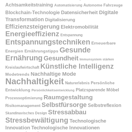
Achtsamkeitstraining
Autonome Fahrzeuge
Automatisierung
Digitale
Datensicherheit
Blockchain-Technologie
Transformation
Digitalisierung
Effizienzsteigerung
Elektromobilität
Energieeffizienz
Entspannung
Entspannungstechniken
Erneuerbare
Gesunde
Energien
Ernährungstipps
Ernährung
Gesundheit
Immunsystem stärken
Künstliche Intelligenz
Kreislaufwirtschaft
Nachhaltige Mode
Modetrends
Nachhaltigkeit
Naturerlebnis
Persönliche
Platzsparende Möbel
Entwicklung
Persönlichkeitsentwicklung
Raumgestaltung
Prozessoptimierung
Selbstfürsorge
Selbstreflexion
Risikomanagement
Stressabbau
Skandinavisches Design
Stressbewältigung
Technologische
Innovation
Technologische Innovationen