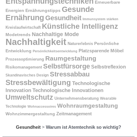
Entspannungstechniken
Erneuerbare
Gesunde
Energien
Ernährungstipps
Ernährung
Gesundheit
Immunsystem stärken
Künstliche Intelligenz
Kreislaufwirtschaft
Nachhaltige Mode
Modetrends
Nachhaltigkeit
Naturerlebnis
Persönliche
Platzsparende Möbel
Entwicklung
Persönlichkeitsentwicklung
Raumgestaltung
Prozessoptimierung
Selbstfürsorge
Selbstreflexion
Risikomanagement
Stressabbau
Skandinavisches Design
Stressbewältigung
Technologische
Innovation
Technologische Innovationen
Umweltschutz
Unternehmensberatung
Wearable
Wohnraumgestaltung
Technologie
Wohnaccessoires
Wohnzimmergestaltung
Zeitmanagement
Gesundheit
>
Warum ist Atemtechnik so wichtig?