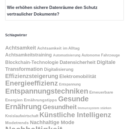
Wie erhöhen sichere Datenräume den Schutz
vertraulicher Dokumente?
Schlagwörter
Achtsamkeit
Achtsamkeit im Alltag
Achtsamkeitstraining
Autonome Fahrzeuge
Automatisierung
Digitale
Datensicherheit
Blockchain-Technologie
Transformation
Digitalisierung
Effizienzsteigerung
Elektromobilität
Energieeffizienz
Entspannung
Entspannungstechniken
Erneuerbare
Gesunde
Energien
Ernährungstipps
Ernährung
Gesundheit
Immunsystem stärken
Künstliche Intelligenz
Kreislaufwirtschaft
Nachhaltige Mode
Modetrends