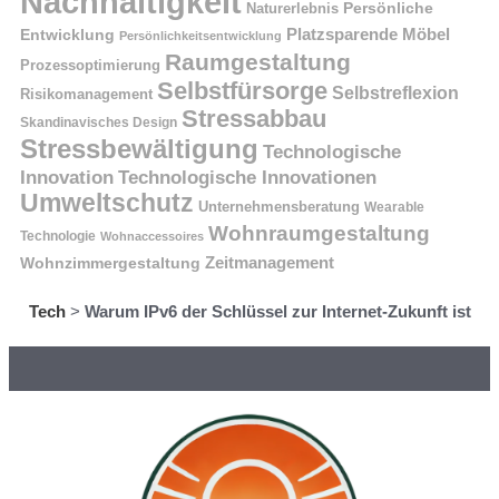
Nachhaltigkeit
Naturerlebnis
Persönliche
Platzsparende Möbel
Entwicklung
Persönlichkeitsentwicklung
Raumgestaltung
Prozessoptimierung
Selbstfürsorge
Selbstreflexion
Risikomanagement
Stressabbau
Skandinavisches Design
Stressbewältigung
Technologische
Innovation
Technologische Innovationen
Umweltschutz
Unternehmensberatung
Wearable
Wohnraumgestaltung
Technologie
Wohnaccessoires
Wohnzimmergestaltung
Zeitmanagement
Tech
>
Warum IPv6 der Schlüssel zur Internet-Zukunft ist