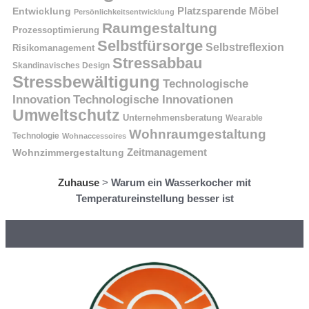
Platzsparende Möbel
Entwicklung
Persönlichkeitsentwicklung
Raumgestaltung
Prozessoptimierung
Selbstfürsorge
Selbstreflexion
Risikomanagement
Stressabbau
Skandinavisches Design
Stressbewältigung
Technologische
Innovation
Technologische Innovationen
Umweltschutz
Unternehmensberatung
Wearable
Wohnraumgestaltung
Technologie
Wohnaccessoires
Wohnzimmergestaltung
Zeitmanagement
Zuhause
>
Warum ein Wasserkocher mit
Temperatureinstellung besser ist