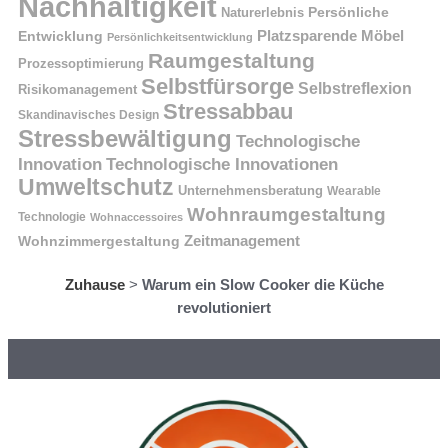
Nachhaltigkeit
Naturerlebnis
Persönliche
Platzsparende Möbel
Entwicklung
Persönlichkeitsentwicklung
Raumgestaltung
Prozessoptimierung
Selbstfürsorge
Selbstreflexion
Risikomanagement
Stressabbau
Skandinavisches Design
Stressbewältigung
Technologische
Innovation
Technologische Innovationen
Umweltschutz
Unternehmensberatung
Wearable
Wohnraumgestaltung
Technologie
Wohnaccessoires
Wohnzimmergestaltung
Zeitmanagement
Zuhause
>
Warum ein Slow Cooker die Küche
revolutioniert