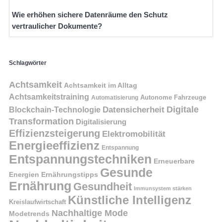
Wie erhöhen sichere Datenräume den Schutz
vertraulicher Dokumente?
Schlagwörter
Achtsamkeit
Achtsamkeit im Alltag
Achtsamkeitstraining
Autonome Fahrzeuge
Automatisierung
Digitale
Datensicherheit
Blockchain-Technologie
Transformation
Digitalisierung
Effizienzsteigerung
Elektromobilität
Energieeffizienz
Entspannung
Entspannungstechniken
Erneuerbare
Gesunde
Energien
Ernährungstipps
Ernährung
Gesundheit
Immunsystem stärken
Künstliche Intelligenz
Kreislaufwirtschaft
Nachhaltige Mode
Modetrends