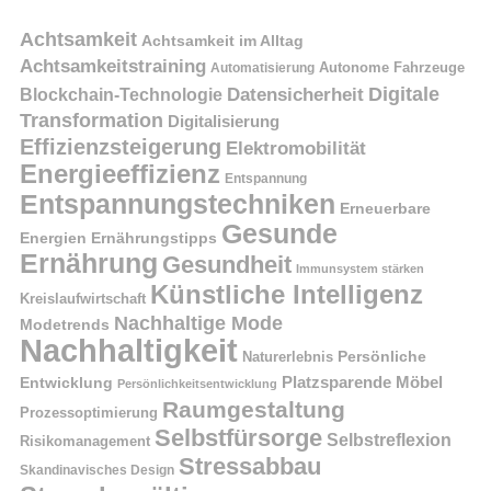
Achtsamkeit
Achtsamkeit im Alltag
Achtsamkeitstraining
Autonome Fahrzeuge
Automatisierung
Digitale
Datensicherheit
Blockchain-Technologie
Transformation
Digitalisierung
Effizienzsteigerung
Elektromobilität
Energieeffizienz
Entspannung
Entspannungstechniken
Erneuerbare
Gesunde
Energien
Ernährungstipps
Ernährung
Gesundheit
Immunsystem stärken
Künstliche Intelligenz
Kreislaufwirtschaft
Nachhaltige Mode
Modetrends
Nachhaltigkeit
Naturerlebnis
Persönliche
Platzsparende Möbel
Entwicklung
Persönlichkeitsentwicklung
Raumgestaltung
Prozessoptimierung
Selbstfürsorge
Selbstreflexion
Risikomanagement
Stressabbau
Skandinavisches Design