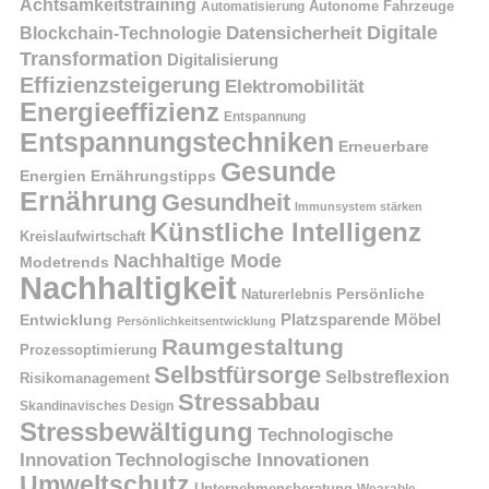
Achtsamkeitstraining
Autonome Fahrzeuge
Automatisierung
Digitale
Datensicherheit
Blockchain-Technologie
Transformation
Digitalisierung
Effizienzsteigerung
Elektromobilität
Energieeffizienz
Entspannung
Entspannungstechniken
Erneuerbare
Gesunde
Energien
Ernährungstipps
Ernährung
Gesundheit
Immunsystem stärken
Künstliche Intelligenz
Kreislaufwirtschaft
Nachhaltige Mode
Modetrends
Nachhaltigkeit
Naturerlebnis
Persönliche
Platzsparende Möbel
Entwicklung
Persönlichkeitsentwicklung
Raumgestaltung
Prozessoptimierung
Selbstfürsorge
Selbstreflexion
Risikomanagement
Stressabbau
Skandinavisches Design
Stressbewältigung
Technologische
Innovation
Technologische Innovationen
Umweltschutz
Unternehmensberatung
Wearable