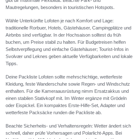
gibt dir maximale Flexiblität. Beachte Park- und
Mautregelungen, besonders in touristischen Hotspots.
Wähle Unterkünfte Lofoten je nach Komfort und Lage:
traditionelle Rorbuer, Hotels, Gästehäuser, Campingplätze und
Airbnbs sind verfügbar. In der Hochsaison solltest du früh
buchen, um Preise stabil zu halten. Für Budgetreisen helfen
Selbstverpflegung und einfache Gästehäuser; Tourist-Infos in
Svolvær und Leknes geben aktuelle Verfügbarkeiten und lokale
Tipps.
Deine Packliste Lofoten sollte mehrschichtige, wetterfeste
Kleidung, feste Wanderschuhe sowie Regen- und Windschutz
enthalten. Für die Kameraausrüstung nimm Ersatzakkus und
einen stabilen Stativkopf mit. Im Winter ergänze mit Grödeln
oder Eispickel. Ein kompaktes Erste-Hilfe-Set, Adapter und
wetterfeste Packsäcke runden die Packliste ab.
Beachte Sicherheits- und Verhaltensregeln: Wetter ändert sich
schnell, daher prüfe Vorhersagen und Polarlicht-Apps. Bei