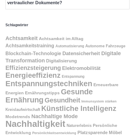
vertraulicher Dokumente?
Schlagwörter
Achtsamkeit
Achtsamkeit im Alltag
Achtsamkeitstraining
Autonome Fahrzeuge
Automatisierung
Digitale
Datensicherheit
Blockchain-Technologie
Transformation
Digitalisierung
Effizienzsteigerung
Elektromobilität
Energieeffizienz
Entspannung
Entspannungstechniken
Erneuerbare
Gesunde
Energien
Ernährungstipps
Ernährung
Gesundheit
Immunsystem stärken
Künstliche Intelligenz
Kreislaufwirtschaft
Nachhaltige Mode
Modetrends
Nachhaltigkeit
Naturerlebnis
Persönliche
Platzsparende Möbel
Entwicklung
Persönlichkeitsentwicklung