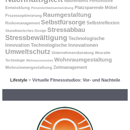
Naturerlebnis
Persönliche
Platzsparende Möbel
Entwicklung
Persönlichkeitsentwicklung
Raumgestaltung
Prozessoptimierung
Selbstfürsorge
Selbstreflexion
Risikomanagement
Stressabbau
Skandinavisches Design
Stressbewältigung
Technologische
Innovation
Technologische Innovationen
Umweltschutz
Unternehmensberatung
Wearable
Wohnraumgestaltung
Technologie
Wohnaccessoires
Wohnzimmergestaltung
Zeitmanagement
Lifestyle
>
Virtuelle Fitnessstudios: Vor- und Nachteile