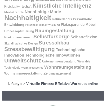
Künstliche Intelligenz
Kreislaufwirtschaft
Nachhaltige Mode
Modetrends
Nachhaltigkeit
Naturerlebnis
Persönliche
Platzsparende Möbel
Entwicklung
Persönlichkeitsentwicklung
Raumgestaltung
Prozessoptimierung
Selbstfürsorge
Selbstreflexion
Risikomanagement
Stressabbau
Skandinavisches Design
Stressbewältigung
Technologische
Innovation
Technologische Innovationen
Umweltschutz
Unternehmensberatung
Wearable
Wohnraumgestaltung
Technologie
Wohnaccessoires
Wohnzimmergestaltung
Zeitmanagement
Lifestyle
>
Virtuelle Fitness: Effektive Workouts online