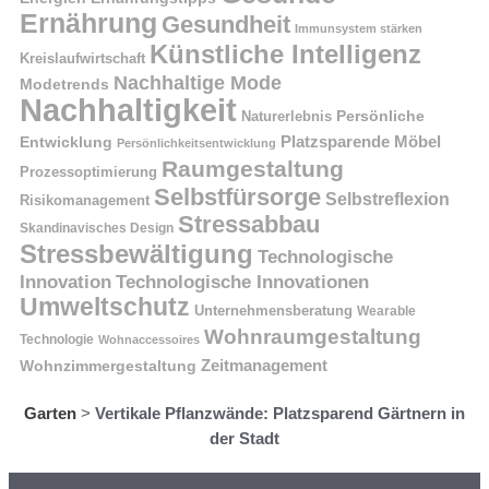
Ernährung
Gesundheit
Immunsystem stärken
Künstliche Intelligenz
Kreislaufwirtschaft
Nachhaltige Mode
Modetrends
Nachhaltigkeit
Naturerlebnis
Persönliche
Platzsparende Möbel
Entwicklung
Persönlichkeitsentwicklung
Raumgestaltung
Prozessoptimierung
Selbstfürsorge
Selbstreflexion
Risikomanagement
Stressabbau
Skandinavisches Design
Stressbewältigung
Technologische
Innovation
Technologische Innovationen
Umweltschutz
Unternehmensberatung
Wearable
Wohnraumgestaltung
Technologie
Wohnaccessoires
Wohnzimmergestaltung
Zeitmanagement
Garten
>
Vertikale Pflanzwände: Platzsparend Gärtnern in
der Stadt