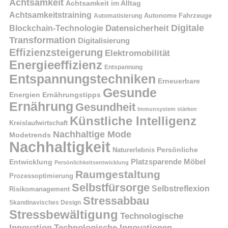
Achtsamkeit
Achtsamkeit im Alltag
Achtsamkeitstraining
Autonome Fahrzeuge
Automatisierung
Digitale
Datensicherheit
Blockchain-Technologie
Transformation
Digitalisierung
Effizienzsteigerung
Elektromobilität
Energieeffizienz
Entspannung
Entspannungstechniken
Erneuerbare
Gesunde
Energien
Ernährungstipps
Ernährung
Gesundheit
Immunsystem stärken
Künstliche Intelligenz
Kreislaufwirtschaft
Nachhaltige Mode
Modetrends
Nachhaltigkeit
Naturerlebnis
Persönliche
Platzsparende Möbel
Entwicklung
Persönlichkeitsentwicklung
Raumgestaltung
Prozessoptimierung
Selbstfürsorge
Selbstreflexion
Risikomanagement
Stressabbau
Skandinavisches Design
Stressbewältigung
Technologische
Innovation
Technologische Innovationen