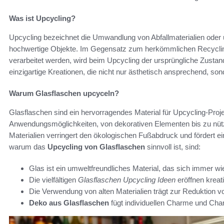
Was ist Upcycling?
Upcycling bezeichnet die Umwandlung von Abfallmaterialien oder 
hochwertige Objekte. Im Gegensatz zum herkömmlichen Recycling
verarbeitet werden, wird beim Upcycling der ursprüngliche Zustan
einzigartige Kreationen, die nicht nur ästhetisch ansprechend, son
Warum Glasflaschen upcyceln?
Glasflaschen sind ein hervorragendes Material für Upcycling-Projek
Anwendungsmöglichkeiten, von dekorativen Elementen bis zu nütz
Materialien verringert den ökologischen Fußabdruck und fördert ein
warum das
Upcycling von Glasflaschen
sinnvoll ist, sind:
Glas ist ein umweltfreundliches Material, das sich immer wi
Die vielfältigen
Glasflaschen Upcycling Ideen
eröffnen kreat
Die Verwendung von alten Materialien trägt zur Reduktion von
Deko aus Glasflaschen
fügt individuellen Charme und Char