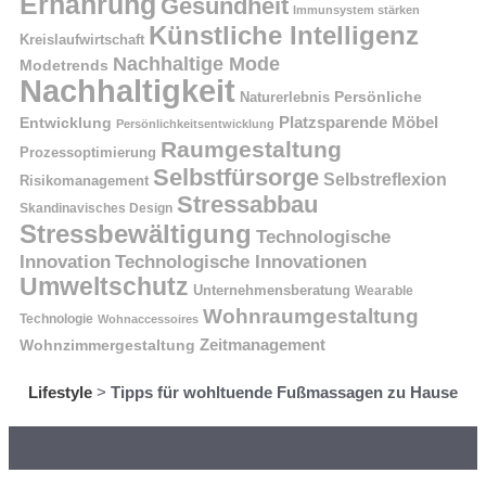
Ernährung
Gesundheit
Immunsystem stärken
Künstliche Intelligenz
Kreislaufwirtschaft
Nachhaltige Mode
Modetrends
Nachhaltigkeit
Naturerlebnis
Persönliche
Platzsparende Möbel
Entwicklung
Persönlichkeitsentwicklung
Raumgestaltung
Prozessoptimierung
Selbstfürsorge
Selbstreflexion
Risikomanagement
Stressabbau
Skandinavisches Design
Stressbewältigung
Technologische
Innovation
Technologische Innovationen
Umweltschutz
Unternehmensberatung
Wearable
Wohnraumgestaltung
Technologie
Wohnaccessoires
Wohnzimmergestaltung
Zeitmanagement
Lifestyle
>
Tipps für wohltuende Fußmassagen zu Hause