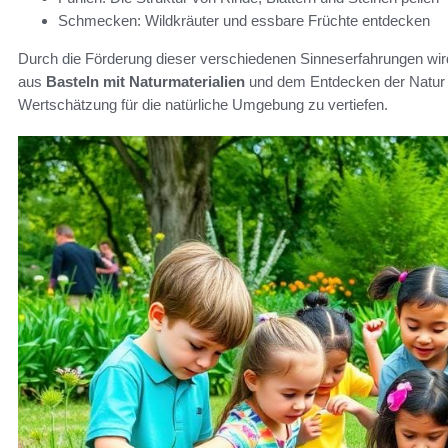
Schmecken: Wildkräuter und essbare Früchte entdecken
Durch die Förderung dieser verschiedenen Sinneserfahrungen wird
aus
Basteln mit Naturmaterialien
und dem Entdecken der Natur h
Wertschätzung für die natürliche Umgebung zu vertiefen.