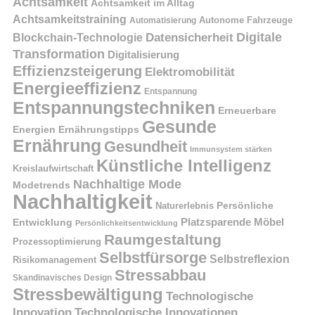
Achtsamkeit
Achtsamkeit im Alltag
Achtsamkeitstraining
Autonome Fahrzeuge
Automatisierung
Digitale
Datensicherheit
Blockchain-Technologie
Transformation
Digitalisierung
Effizienzsteigerung
Elektromobilität
Energieeffizienz
Entspannung
Entspannungstechniken
Erneuerbare
Gesunde
Energien
Ernährungstipps
Ernährung
Gesundheit
Immunsystem stärken
Künstliche Intelligenz
Kreislaufwirtschaft
Nachhaltige Mode
Modetrends
Nachhaltigkeit
Naturerlebnis
Persönliche
Platzsparende Möbel
Entwicklung
Persönlichkeitsentwicklung
Raumgestaltung
Prozessoptimierung
Selbstfürsorge
Selbstreflexion
Risikomanagement
Stressabbau
Skandinavisches Design
Stressbewältigung
Technologische
Innovation
Technologische Innovationen