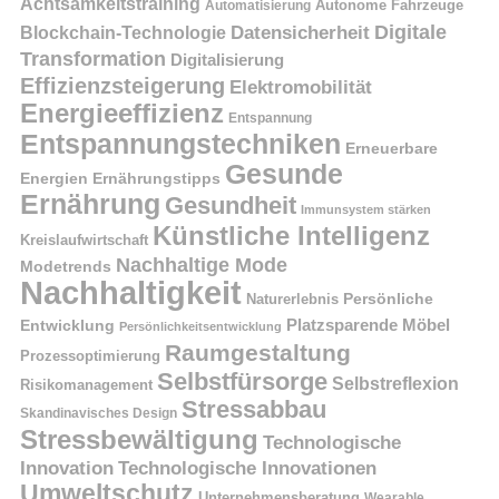
Achtsamkeitstraining
Autonome Fahrzeuge
Automatisierung
Digitale
Datensicherheit
Blockchain-Technologie
Transformation
Digitalisierung
Effizienzsteigerung
Elektromobilität
Energieeffizienz
Entspannung
Entspannungstechniken
Erneuerbare
Gesunde
Energien
Ernährungstipps
Ernährung
Gesundheit
Immunsystem stärken
Künstliche Intelligenz
Kreislaufwirtschaft
Nachhaltige Mode
Modetrends
Nachhaltigkeit
Naturerlebnis
Persönliche
Platzsparende Möbel
Entwicklung
Persönlichkeitsentwicklung
Raumgestaltung
Prozessoptimierung
Selbstfürsorge
Selbstreflexion
Risikomanagement
Stressabbau
Skandinavisches Design
Stressbewältigung
Technologische
Innovation
Technologische Innovationen
Umweltschutz
Unternehmensberatung
Wearable