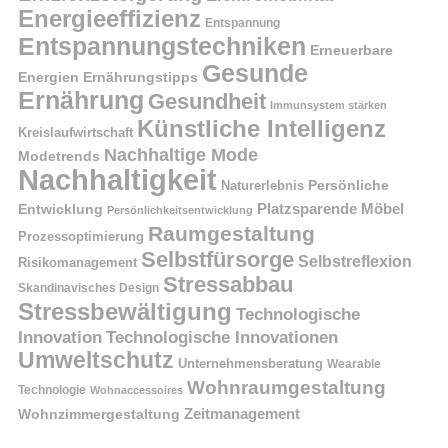
Energieeffizienz
Entspannung
Entspannungstechniken
Erneuerbare
Gesunde
Energien
Ernährungstipps
Ernährung
Gesundheit
Immunsystem stärken
Künstliche Intelligenz
Kreislaufwirtschaft
Nachhaltige Mode
Modetrends
Nachhaltigkeit
Naturerlebnis
Persönliche
Platzsparende Möbel
Entwicklung
Persönlichkeitsentwicklung
Raumgestaltung
Prozessoptimierung
Selbstfürsorge
Selbstreflexion
Risikomanagement
Stressabbau
Skandinavisches Design
Stressbewältigung
Technologische
Innovation
Technologische Innovationen
Umweltschutz
Unternehmensberatung
Wearable
Wohnraumgestaltung
Technologie
Wohnaccessoires
Wohnzimmergestaltung
Zeitmanagement