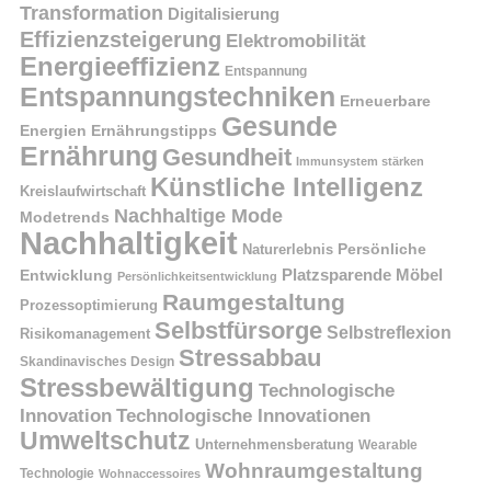
Transformation
Digitalisierung
Effizienzsteigerung
Elektromobilität
Energieeffizienz
Entspannung
Entspannungstechniken
Erneuerbare
Gesunde
Energien
Ernährungstipps
Ernährung
Gesundheit
Immunsystem stärken
Künstliche Intelligenz
Kreislaufwirtschaft
Nachhaltige Mode
Modetrends
Nachhaltigkeit
Naturerlebnis
Persönliche
Platzsparende Möbel
Entwicklung
Persönlichkeitsentwicklung
Raumgestaltung
Prozessoptimierung
Selbstfürsorge
Selbstreflexion
Risikomanagement
Stressabbau
Skandinavisches Design
Stressbewältigung
Technologische
Innovation
Technologische Innovationen
Umweltschutz
Unternehmensberatung
Wearable
Wohnraumgestaltung
Technologie
Wohnaccessoires