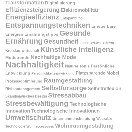
Transformation
Digitalisierung
Effizienzsteigerung
Elektromobilität
Energieeffizienz
Entspannung
Entspannungstechniken
Erneuerbare
Gesunde
Energien
Ernährungstipps
Ernährung
Gesundheit
Immunsystem stärken
Künstliche Intelligenz
Kreislaufwirtschaft
Nachhaltige Mode
Modetrends
Nachhaltigkeit
Naturerlebnis
Persönliche
Platzsparende Möbel
Entwicklung
Persönlichkeitsentwicklung
Raumgestaltung
Prozessoptimierung
Selbstfürsorge
Selbstreflexion
Risikomanagement
Stressabbau
Skandinavisches Design
Stressbewältigung
Technologische
Innovation
Technologische Innovationen
Umweltschutz
Unternehmensberatung
Wearable
Wohnraumgestaltung
Technologie
Wohnaccessoires