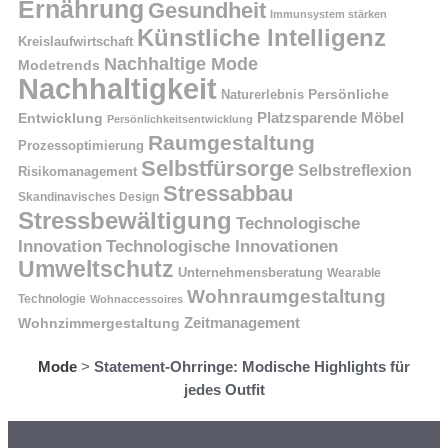
Ernährung
Gesundheit
Immunsystem stärken
Künstliche Intelligenz
Kreislaufwirtschaft
Nachhaltige Mode
Modetrends
Nachhaltigkeit
Naturerlebnis
Persönliche
Platzsparende Möbel
Entwicklung
Persönlichkeitsentwicklung
Raumgestaltung
Prozessoptimierung
Selbstfürsorge
Selbstreflexion
Risikomanagement
Stressabbau
Skandinavisches Design
Stressbewältigung
Technologische
Innovation
Technologische Innovationen
Umweltschutz
Unternehmensberatung
Wearable
Wohnraumgestaltung
Technologie
Wohnaccessoires
Wohnzimmergestaltung
Zeitmanagement
Mode
>
Statement-Ohrringe: Modische Highlights für
jedes Outfit