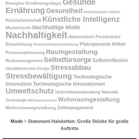
Gesunde
Energien
Ernährungstipps
Ernährung
Gesundheit
Immunsystem stärken
Künstliche Intelligenz
Kreislaufwirtschaft
Nachhaltige Mode
Modetrends
Nachhaltigkeit
Naturerlebnis
Persönliche
Platzsparende Möbel
Entwicklung
Persönlichkeitsentwicklung
Raumgestaltung
Prozessoptimierung
Selbstfürsorge
Selbstreflexion
Risikomanagement
Stressabbau
Skandinavisches Design
Stressbewältigung
Technologische
Innovation
Technologische Innovationen
Umweltschutz
Unternehmensberatung
Wearable
Wohnraumgestaltung
Technologie
Wohnaccessoires
Wohnzimmergestaltung
Zeitmanagement
Mode
>
Statement-Halsketten: Große Stücke für große
Auftritte