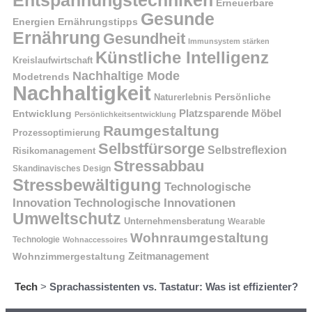
Erneuerbare
Gesunde
Energien
Ernährungstipps
Ernährung
Gesundheit
Immunsystem stärken
Künstliche Intelligenz
Kreislaufwirtschaft
Nachhaltige Mode
Modetrends
Nachhaltigkeit
Naturerlebnis
Persönliche
Platzsparende Möbel
Entwicklung
Persönlichkeitsentwicklung
Raumgestaltung
Prozessoptimierung
Selbstfürsorge
Selbstreflexion
Risikomanagement
Stressabbau
Skandinavisches Design
Stressbewältigung
Technologische
Innovation
Technologische Innovationen
Umweltschutz
Unternehmensberatung
Wearable
Wohnraumgestaltung
Technologie
Wohnaccessoires
Wohnzimmergestaltung
Zeitmanagement
Tech
>
Sprachassistenten vs. Tastatur: Was ist effizienter?