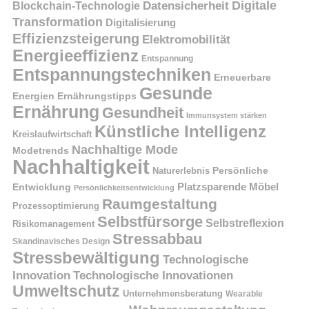
Digitale
Datensicherheit
Blockchain-Technologie
Transformation
Digitalisierung
Effizienzsteigerung
Elektromobilität
Energieeffizienz
Entspannung
Entspannungstechniken
Erneuerbare
Gesunde
Energien
Ernährungstipps
Ernährung
Gesundheit
Immunsystem stärken
Künstliche Intelligenz
Kreislaufwirtschaft
Nachhaltige Mode
Modetrends
Nachhaltigkeit
Naturerlebnis
Persönliche
Platzsparende Möbel
Entwicklung
Persönlichkeitsentwicklung
Raumgestaltung
Prozessoptimierung
Selbstfürsorge
Selbstreflexion
Risikomanagement
Stressabbau
Skandinavisches Design
Stressbewältigung
Technologische
Innovation
Technologische Innovationen
Umweltschutz
Unternehmensberatung
Wearable