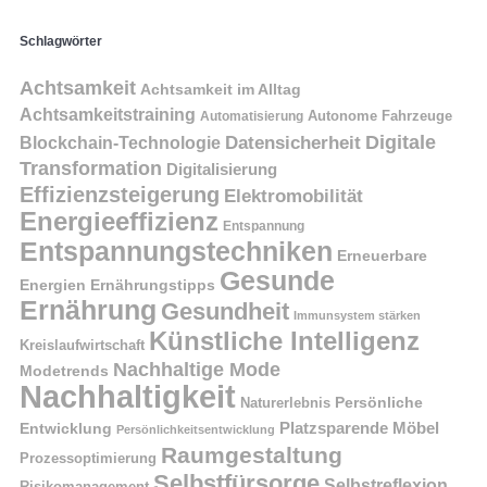
Schlagwörter
Achtsamkeit
Achtsamkeit im Alltag
Achtsamkeitstraining
Autonome Fahrzeuge
Automatisierung
Digitale
Datensicherheit
Blockchain-Technologie
Transformation
Digitalisierung
Effizienzsteigerung
Elektromobilität
Energieeffizienz
Entspannung
Entspannungstechniken
Erneuerbare
Gesunde
Energien
Ernährungstipps
Ernährung
Gesundheit
Immunsystem stärken
Künstliche Intelligenz
Kreislaufwirtschaft
Nachhaltige Mode
Modetrends
Nachhaltigkeit
Naturerlebnis
Persönliche
Platzsparende Möbel
Entwicklung
Persönlichkeitsentwicklung
Raumgestaltung
Prozessoptimierung
Selbstfürsorge
Selbstreflexion
Risikomanagement