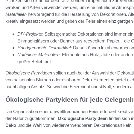
Pflanzen sind nicht nur dekorativ, sondern tragen auch zur Verbe
Größen und Arten verwendet werden, um eine natürliche Atmosph
Materialien
hervorragend für die Herstellung von Dekorationen. Al
kreativ eingesetzt werden und geben der Feier einen einzigartige
DIY-Projekte
: Selbstgemachte Dekorationen sind immer ein 
Einmachgläsern oder Banner aus recyceltem Papier – die O
Handgemachte Dekoartikel
: Diese können lokal erworben 
Natürliche Materialien
: Elemente aus Holz, Jute oder andere
großer Beliebtheit.
Ökologische Partyideen
sollten auch bei der Auswahl der Dekora
von saisonalen Blumen oder essbaren Deko-Elementen bietet nich
nachhaltigen Ansatz. So wird die Feier nicht nur stilvoll, sondern
Ökologische Partyideen für jede Gelegenh
Die Organisation einer umweltfreundlichen Feier erfordert kreativ
der Natur zugutekommen.
Ökologische Partyideen
finden sich 
Deko
und die Wahl von wiederverwendbaren Dekorationsartikeln.