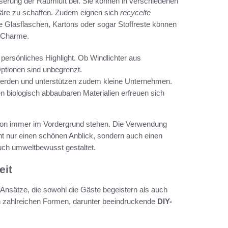
sserung der Raumluft bei. Sie können in verschiedenen
äre zu schaffen. Zudem eignen sich
recycelte
te Glasflaschen, Kartons oder sogar Stoffreste können
n Charme.
persönliches Highlight. Ob Windlichter aus
ptionen sind unbegrenzt.
werden und unterstützen zudem kleine Unternehmen.
n biologisch abbaubaren Materialien erfreuen sich
tion immer im Vordergrund stehen. Die Verwendung
t nur einen schönen Anblick, sondern auch einen
 auch umweltbewusst gestaltet.
eit
e Ansätze, die sowohl die Gäste begeistern als auch
in zahlreichen Formen, darunter beeindruckende
DIY-