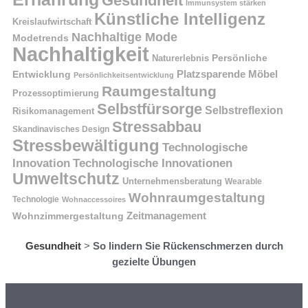
Gesundheit
Immunsystem stärken
Künstliche Intelligenz
Kreislaufwirtschaft
Nachhaltige Mode
Modetrends
Nachhaltigkeit
Naturerlebnis
Persönliche
Platzsparende Möbel
Entwicklung
Persönlichkeitsentwicklung
Raumgestaltung
Prozessoptimierung
Selbstfürsorge
Selbstreflexion
Risikomanagement
Stressabbau
Skandinavisches Design
Stressbewältigung
Technologische
Innovation
Technologische Innovationen
Umweltschutz
Unternehmensberatung
Wearable
Wohnraumgestaltung
Technologie
Wohnaccessoires
Wohnzimmergestaltung
Zeitmanagement
Gesundheit
>
So lindern Sie Rückenschmerzen durch
gezielte Übungen