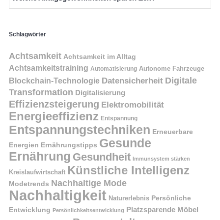
Schlagwörter
Achtsamkeit
Achtsamkeit im Alltag
Achtsamkeitstraining
Autonome Fahrzeuge
Automatisierung
Digitale
Datensicherheit
Blockchain-Technologie
Transformation
Digitalisierung
Effizienzsteigerung
Elektromobilität
Energieeffizienz
Entspannung
Entspannungstechniken
Erneuerbare
Gesunde
Energien
Ernährungstipps
Ernährung
Gesundheit
Immunsystem stärken
Künstliche Intelligenz
Kreislaufwirtschaft
Nachhaltige Mode
Modetrends
Nachhaltigkeit
Naturerlebnis
Persönliche
Platzsparende Möbel
Entwicklung
Persönlichkeitsentwicklung