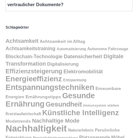
vertraulicher Dokumente?
Schlagwörter
Achtsamkeit
Achtsamkeit im Alltag
Achtsamkeitstraining
Autonome Fahrzeuge
Automatisierung
Digitale
Datensicherheit
Blockchain-Technologie
Transformation
Digitalisierung
Effizienzsteigerung
Elektromobilität
Energieeffizienz
Entspannung
Entspannungstechniken
Erneuerbare
Gesunde
Energien
Ernährungstipps
Ernährung
Gesundheit
Immunsystem stärken
Künstliche Intelligenz
Kreislaufwirtschaft
Nachhaltige Mode
Modetrends
Nachhaltigkeit
Naturerlebnis
Persönliche
Platzsparende Möbel
Entwicklung
Persönlichkeitsentwicklung