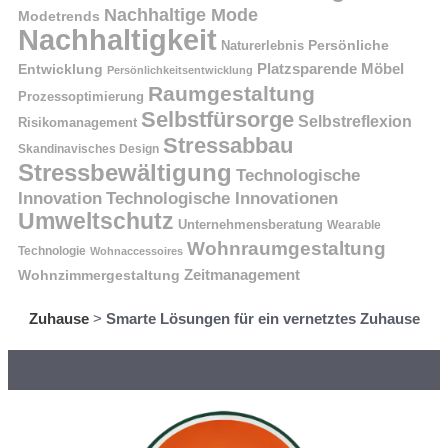
Nachhaltige Mode
Modetrends
Nachhaltigkeit
Naturerlebnis
Persönliche
Platzsparende Möbel
Entwicklung
Persönlichkeitsentwicklung
Raumgestaltung
Prozessoptimierung
Selbstfürsorge
Selbstreflexion
Risikomanagement
Stressabbau
Skandinavisches Design
Stressbewältigung
Technologische
Innovation
Technologische Innovationen
Umweltschutz
Unternehmensberatung
Wearable
Wohnraumgestaltung
Technologie
Wohnaccessoires
Wohnzimmergestaltung
Zeitmanagement
Zuhause
>
Smarte Lösungen für ein vernetztes Zuhause