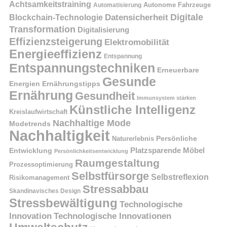
Achtsamkeitstraining
Autonome Fahrzeuge
Automatisierung
Digitale
Datensicherheit
Blockchain-Technologie
Transformation
Digitalisierung
Effizienzsteigerung
Elektromobilität
Energieeffizienz
Entspannung
Entspannungstechniken
Erneuerbare
Gesunde
Energien
Ernährungstipps
Ernährung
Gesundheit
Immunsystem stärken
Künstliche Intelligenz
Kreislaufwirtschaft
Nachhaltige Mode
Modetrends
Nachhaltigkeit
Naturerlebnis
Persönliche
Platzsparende Möbel
Entwicklung
Persönlichkeitsentwicklung
Raumgestaltung
Prozessoptimierung
Selbstfürsorge
Selbstreflexion
Risikomanagement
Stressabbau
Skandinavisches Design
Stressbewältigung
Technologische
Innovation
Technologische Innovationen