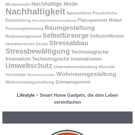
Nachhaltige Mode
Modetrends
Nachhaltigkeit
Naturerlebnis
Persönliche
Platzsparende Möbel
Entwicklung
Persönlichkeitsentwicklung
Raumgestaltung
Prozessoptimierung
Selbstfürsorge
Selbstreflexion
Risikomanagement
Stressabbau
Skandinavisches Design
Stressbewältigung
Technologische
Innovation
Technologische Innovationen
Umweltschutz
Unternehmensberatung
Wearable
Wohnraumgestaltung
Technologie
Wohnaccessoires
Wohnzimmergestaltung
Zeitmanagement
Lifestyle
>
Smart Home Gadgets, die dein Leben
vereinfachen