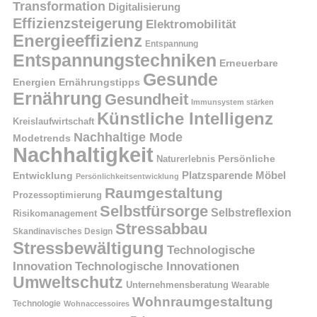
Transformation
Digitalisierung
Effizienzsteigerung
Elektromobilität
Energieeffizienz
Entspannung
Entspannungstechniken
Erneuerbare
Gesunde
Energien
Ernährungstipps
Ernährung
Gesundheit
Immunsystem stärken
Künstliche Intelligenz
Kreislaufwirtschaft
Nachhaltige Mode
Modetrends
Nachhaltigkeit
Naturerlebnis
Persönliche
Platzsparende Möbel
Entwicklung
Persönlichkeitsentwicklung
Raumgestaltung
Prozessoptimierung
Selbstfürsorge
Selbstreflexion
Risikomanagement
Stressabbau
Skandinavisches Design
Stressbewältigung
Technologische
Innovation
Technologische Innovationen
Umweltschutz
Unternehmensberatung
Wearable
Wohnraumgestaltung
Technologie
Wohnaccessoires