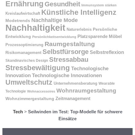
Ernährung
Gesundheit
Immunsystem stärken
Künstliche Intelligenz
Kreislaufwirtschaft
Nachhaltige Mode
Modetrends
Nachhaltigkeit
Naturerlebnis
Persönliche
Platzsparende Möbel
Entwicklung
Persönlichkeitsentwicklung
Raumgestaltung
Prozessoptimierung
Selbstfürsorge
Selbstreflexion
Risikomanagement
Stressabbau
Skandinavisches Design
Stressbewältigung
Technologische
Innovation
Technologische Innovationen
Umweltschutz
Unternehmensberatung
Wearable
Wohnraumgestaltung
Technologie
Wohnaccessoires
Wohnzimmergestaltung
Zeitmanagement
Tech
>
Seilwinden im Test: Top-Modelle für schwere
Einsätze