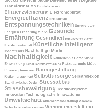
Digitale
Datensicherheit
Blockchain-Technologie
Transformation
Digitalisierung
Effizienzsteigerung
Elektromobilität
Energieeffizienz
Entspannung
Entspannungstechniken
Erneuerbare
Gesunde
Energien
Ernährungstipps
Ernährung
Gesundheit
Immunsystem stärken
Künstliche Intelligenz
Kreislaufwirtschaft
Nachhaltige Mode
Modetrends
Nachhaltigkeit
Naturerlebnis
Persönliche
Platzsparende Möbel
Entwicklung
Persönlichkeitsentwicklung
Raumgestaltung
Prozessoptimierung
Selbstfürsorge
Selbstreflexion
Risikomanagement
Stressabbau
Skandinavisches Design
Stressbewältigung
Technologische
Innovation
Technologische Innovationen
Umweltschutz
Unternehmensberatung
Wearable
Wohnraumgestaltung
Technologie
Wohnaccessoires