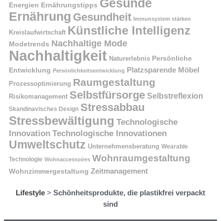
Gesunde
Energien
Ernährungstipps
Ernährung
Gesundheit
Immunsystem stärken
Künstliche Intelligenz
Kreislaufwirtschaft
Nachhaltige Mode
Modetrends
Nachhaltigkeit
Naturerlebnis
Persönliche
Platzsparende Möbel
Entwicklung
Persönlichkeitsentwicklung
Raumgestaltung
Prozessoptimierung
Selbstfürsorge
Selbstreflexion
Risikomanagement
Stressabbau
Skandinavisches Design
Stressbewältigung
Technologische
Innovation
Technologische Innovationen
Umweltschutz
Unternehmensberatung
Wearable
Wohnraumgestaltung
Technologie
Wohnaccessoires
Wohnzimmergestaltung
Zeitmanagement
Lifestyle
>
Schönheitsprodukte, die plastikfrei verpackt
sind