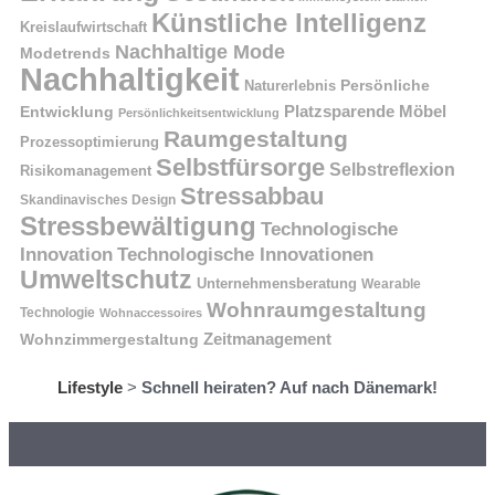
Künstliche Intelligenz
Kreislaufwirtschaft
Nachhaltige Mode
Modetrends
Nachhaltigkeit
Naturerlebnis
Persönliche
Platzsparende Möbel
Entwicklung
Persönlichkeitsentwicklung
Raumgestaltung
Prozessoptimierung
Selbstfürsorge
Selbstreflexion
Risikomanagement
Stressabbau
Skandinavisches Design
Stressbewältigung
Technologische
Innovation
Technologische Innovationen
Umweltschutz
Unternehmensberatung
Wearable
Wohnraumgestaltung
Technologie
Wohnaccessoires
Wohnzimmergestaltung
Zeitmanagement
Lifestyle
>
Schnell heiraten? Auf nach Dänemark!