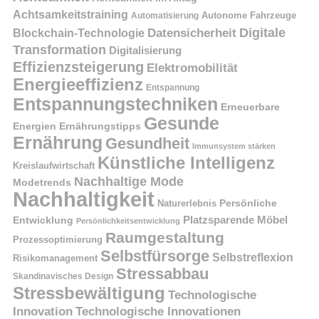
Achtsamkeitstraining
Autonome Fahrzeuge
Automatisierung
Digitale
Datensicherheit
Blockchain-Technologie
Transformation
Digitalisierung
Effizienzsteigerung
Elektromobilität
Energieeffizienz
Entspannung
Entspannungstechniken
Erneuerbare
Gesunde
Energien
Ernährungstipps
Ernährung
Gesundheit
Immunsystem stärken
Künstliche Intelligenz
Kreislaufwirtschaft
Nachhaltige Mode
Modetrends
Nachhaltigkeit
Naturerlebnis
Persönliche
Platzsparende Möbel
Entwicklung
Persönlichkeitsentwicklung
Raumgestaltung
Prozessoptimierung
Selbstfürsorge
Selbstreflexion
Risikomanagement
Stressabbau
Skandinavisches Design
Stressbewältigung
Technologische
Innovation
Technologische Innovationen